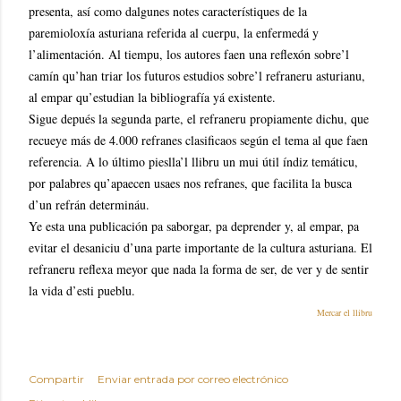
presenta, así como dalgunes notes característiques de la
paremioloxía asturiana referida al cuerpu, la enfermedá y
l’alimentación. Al tiempu, los autores faen una reflexón sobre’l
camín qu’han triar los futuros estudios sobre’l refraneru asturianu,
al empar qu’estudian la bibliografía yá existente.
Sigue depués la segunda parte, el refraneru propiamente dichu, que
recueye más de 4.000 refranes clasificaos según el tema al que faen
referencia. A lo último pieslla’l llibru un mui útil índiz temáticu,
por palabres qu’apaecen usaes nos refranes, que facilita la busca
d’un refrán determináu.
Ye esta una publicación pa saborgar, pa deprender y, al empar, pa
evitar el desaniciu d’una parte importante de la cultura asturiana. El
refraneru reflexa meyor que nada la forma de ser, de ver y de sentir
la vida d’esti pueblu.
Mercar el llibru
Compartir
Enviar entrada por correo electrónico